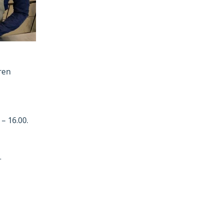
ren
– 16.00.
.