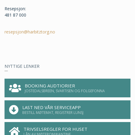
Resepsjon:
481 87 000
resepsjon@harbitztorg.no
NYTTIGE LENKER
BOOKING AUDTIORIER
JOSTEDALSBREEN, SVARTISEN OG FOLGEFONNA
LAST NED VÅR SERVICEAPP
BESTILL MØTEMAT, REGISTRER LUNSJ
TRIVSELSREGLER FOR HUSET
LÅN AV MØTEROM/KANTINE