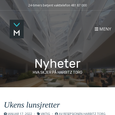
24-timers betjent vakttelefon 481 87 000
MENY
Nyheter
HVA SKJER PÅ HARBITZ TORG
Ukens lunsjretter
JANUAR 17, 2022
VIKTIG
AV
RESEPSJONEN HARBITZ TORG