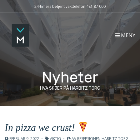
24-timers betjent vakttelefon 481 87 000
MENY
Nyheter
HVA SKJER PÅ HARBITZ TORG
In pizza we crust!
FEBRUAR 9, 2022
VIKTIG
AV
RESEPSJONEN HARBITZ TORG