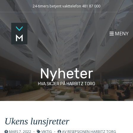
24-timers betjent vakttelefon 481 87 000
MENY
Nyheter
HVA SKJER PÅ HARBITZ TORG
Ukens lunsjretter
MARS 7, 2022
VIKTIG
AV
RESEPSJONEN HARBITZ TORG