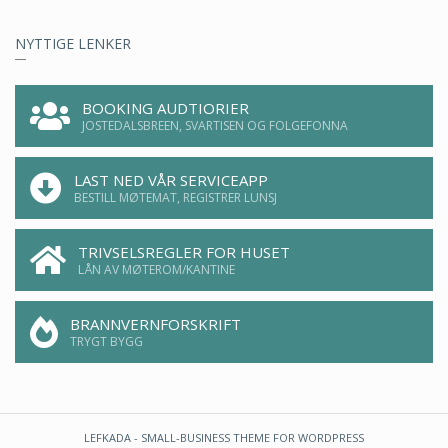
NYTTIGE LENKER
BOOKING AUDTIORIER
JOSTEDALSBREEN, SVARTISEN OG FOLGEFONNA
LAST NED VÅR SERVICEAPP
BESTILL MØTEMAT, REGISTRER LUNSJ
TRIVSELSREGLER FOR HUSET
LÅN AV MØTEROM/KANTINE
BRANNVERNFORSKRIFT
TRYGT BYGG
LEFKADA
- SMALL-BUSINESS THEME FOR WORDPRESS