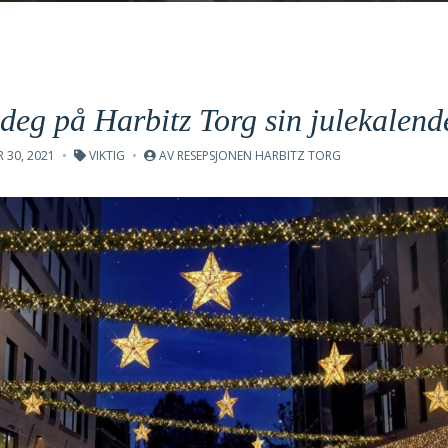
deg på Harbitz Torg sin julekalend
 30, 2021
VIKTIG
AV
RESEPSJONEN HARBITZ TORG