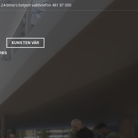
24-timers betjent vakttelefon 481 87 000
KUNSTEN VÅR
ORKS