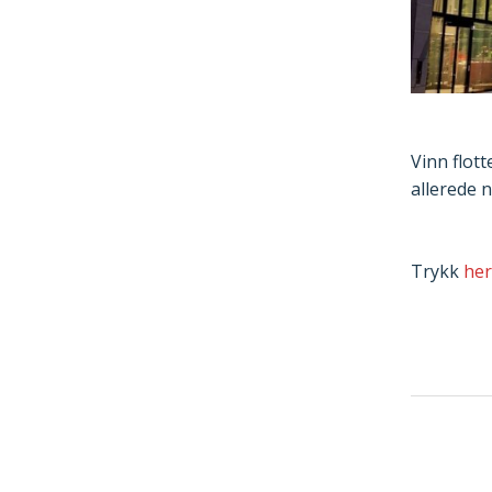
Vinn flot
allerede 
Trykk
her