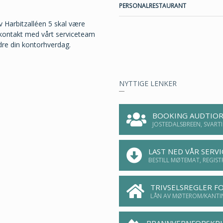
PERSONALRESTAURANT
 Harbitzalléen 5 skal være
 kontakt med vårt serviceteam
dre din kontorhverdag.
NYTTIGE LENKER
BOOKING AUDTIOR
JOSTEDALSBREEN, SVAR
LAST NED VÅR SERV
BESTILL MØTEMAT, REGIST
TRIVSELSREGLER F
LÅN AV MØTEROM/KANTI