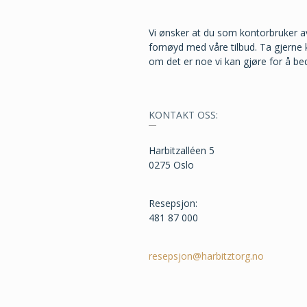
Vi ønsker at du som kontorbruker av
fornøyd med våre tilbud. Ta gjerne
om det er noe vi kan gjøre for å be
KONTAKT OSS:
Harbitzalléen 5
0275 Oslo
Resepsjon:
481 87 000
resepsjon@harbitztorg.no