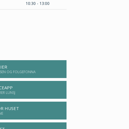
10:30 - 13:00
IER
TISEN OG FOLGEFONNA
ICEAPP
RER LUNSJ
OR HUSET
NE