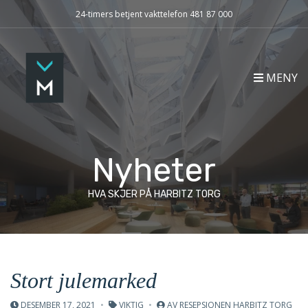
24-timers betjent vakttelefon 481 87 000
MENY
Nyheter
HVA SKJER PÅ HARBITZ TORG
Stort julemarked
DESEMBER 17, 2021
VIKTIG
AV
RESEPSJONEN HARBITZ TORG