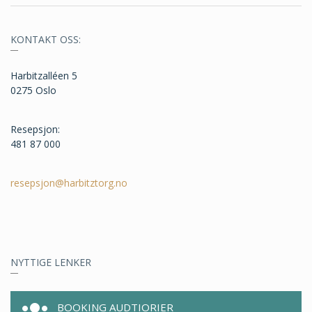
KONTAKT OSS:
Harbitzalléen 5
0275 Oslo
Resepsjon:
481 87 000
resepsjon@harbitztorg.no
NYTTIGE LENKER
BOOKING AUDTIORIER